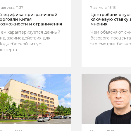
1 августа, 11:37
7 августа, 13:15
Специфика приграничной
Центробанк опус
орговли Китая:
ключевую ставку 
возможности и ограничения
мнения
ем характеризуется данный
Чем объясняют сн
ид взаимодействия для
базового процента
однебесной- из уст
это смотрит бизне
ксперта