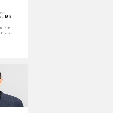
тил
до 18%:
ижение
 и как на
с