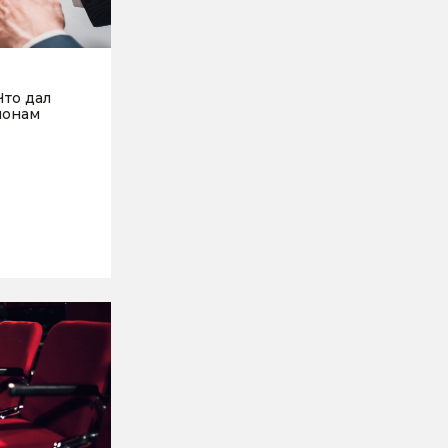
Что дал
ионам