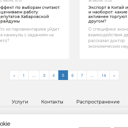
0 июля, 19:15
18 июля, 13:53
Эффект по выборам считают:
Экспорт в Китай 
оцениваем работу
и наоборот: каки
депутатов Хабаровской
активнее торгуют 
крайдумы
другом?
то из парламентариев уйдет
О специфике экон
а каникулы с заданием на
взаимодействия дв
ето?
рассказал доктор
экономических на
«
1
…
3
4
5
6
7
…
14
»
Услуги
Контакты
Распространение
okie