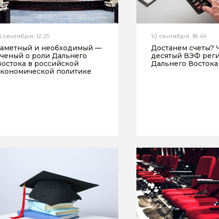
6 сентября, 12:25
10 сентября, 18:49
Заметный и необходимый —
Достанем счеты? 
ученый о роли Дальнего
десятый ВЭФ рег
Востока в российской
Дальнего Востока
экономической политике