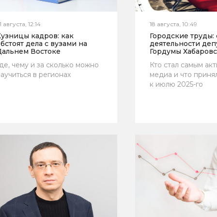
1 августа, 12:14
18 августа, 10:49
Кузницы кадров: как
Городские труды:
бстоят дела с вузами на
деятельности деп
Дальнем Востоке
Гордумы Хабаровс
де, чему и за сколько можно
Кто стал самым ак
аучиться в регионах
медиа и что приня
к июлю 2025-го