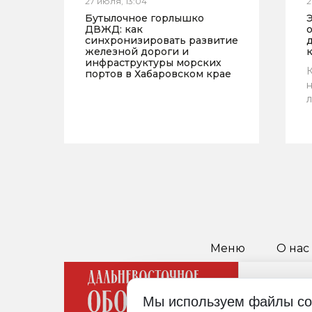
27 июля, 13:04
2
Бутылочное горлышко
ДВЖД: как
синхронизировать развитие
железной дороги и
инфраструктуры морских
К
портов в Хабаровском крае
н
л
Меню
О нас
Мы используем файлы co