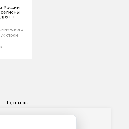
из России
е регионы
друг с
омического
ух стран
ук
Подписка