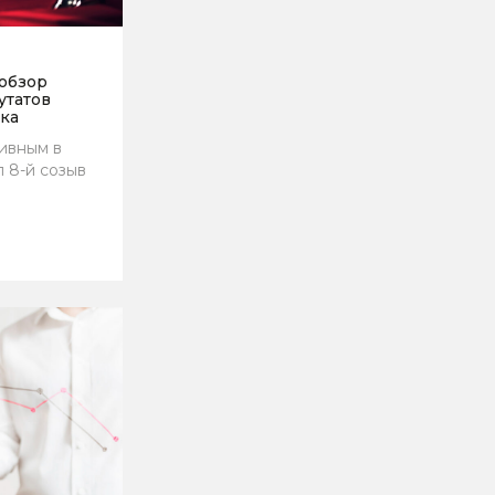
 обзор
утатов
ка
тивным в
л 8-й созыв