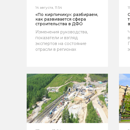
14 августа, 11:54
1
«По кирпичику»: разбираем,
как развивается сфера
т
строительства в ДФО
Изменения руководства,
Ч
показатели и взгляд
в
экспертов на состояние
П
отрасли в регионах
э