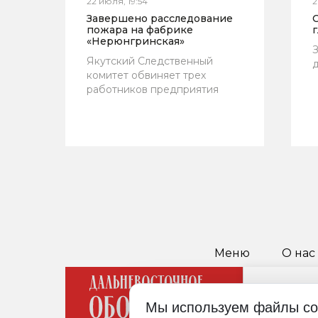
22 июля, 19:54
2
Завершено расследование
пожара на фабрике
г
«Нерюнгринская»
З
Якутский Следственный
д
комитет обвиняет трех
работников предприятия
Меню
О нас
Мы используем файлы co