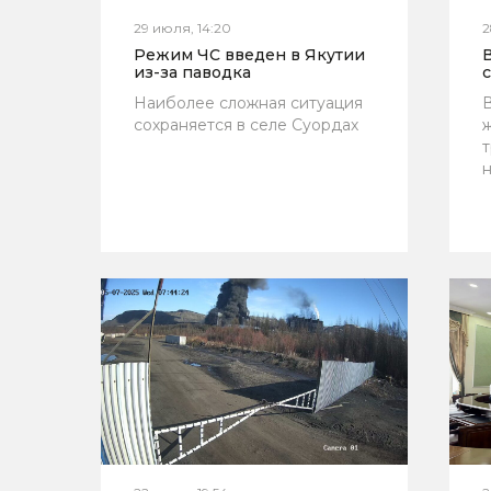
29 июля, 14:20
2
Режим ЧС введен в Якутии
из-за паводка
с
Наиболее сложная ситуация
сохраняется в селе Суордах
н