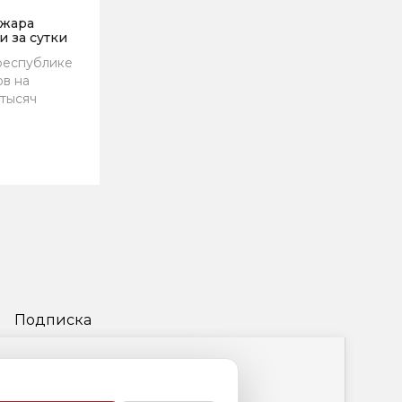
ожара
и за сутки
 республике
ов на
 тысяч
Подписка