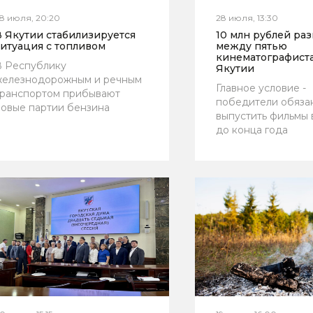
8 июля, 20:20
28 июля, 13:30
В Якутии стабилизируется
10 млн рублей ра
итуация с топливом
между пятью
кинематографист
В Республику
Якутии
железнодорожным и речным
Главное условие -
транспортом прибывают
победители обяза
овые партии бензина
выпустить фильмы 
до конца года