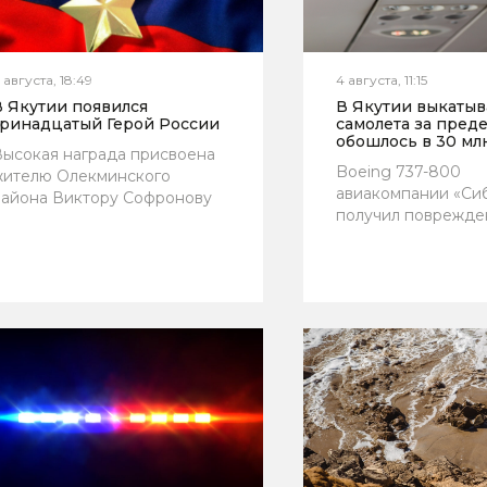
 августа, 18:49
4 августа, 11:15
В Якутии появился
В Якутии выкаты
тринадцатый Герой России
самолета за пред
обошлось в 30 мл
ысокая награда присвоена
Boeing 737-800
жителю Олекминского
авиакомпании «Си
района Виктору Софронову
получил поврежде