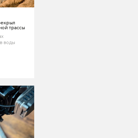
рекрыл
ной трассы
ах
в воды