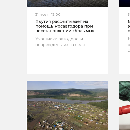
31 июля, 13:00
3
Якутия рассчитывает на
помощь Росавтодора при
восстановлении «Колымы»
Участники автодороги
Н
повреждены из-за селя
о
с