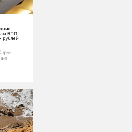
вание
елы ВПП
н рублей
бирь»
ния