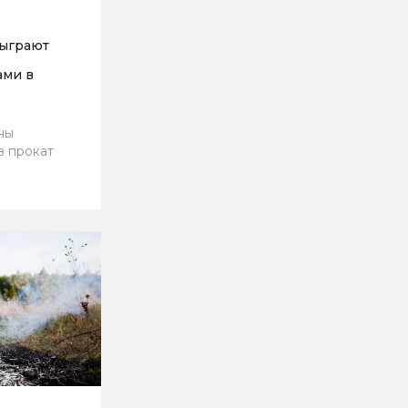
зыграют
ами в
ны
в прокат