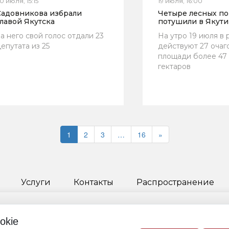
0 июля, 15:15
19 июля, 16:00
Садовникова избрали
Четыре лесных п
лавой Якутска
потушили в Якути
а него свой голос отдали 23
На утро 19 июля в
епутата из 25
действуют 27 очаг
площади более 47
гектаров
1
2
3
…
16
»
Услуги
Контакты
Распространение
okie