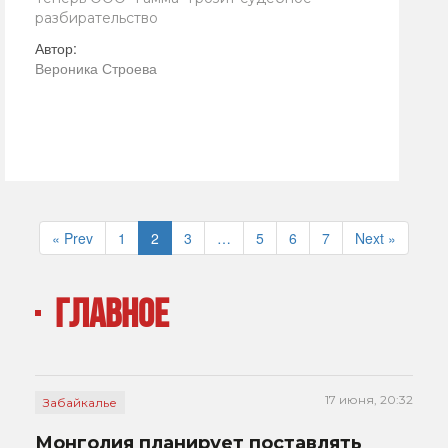
разбирательство
Автор:
Вероника Строева
« Prev
1
2
3
…
5
6
7
Next »
ГЛАВНОЕ
17 июня, 20:32
Забайкалье
Монголия планирует поставлять