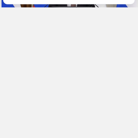
29 апреля, 11:57
Хабаровский край
Политика и власть
ПОДЕЛИТЬСЯ
Все уведомления об увольнении работников Хабаровского
судостроительного завода были отменены, 258 человек вернули
на их места. О спасении предприятия напомнил в отчете перед
краевыми парламентариями губернатор региона Дмитрий
Демешин. Сейчас работают над обеспечением производства
контрактами, а также — над программой развития судоходства в