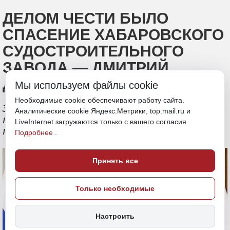
ДЕЛОМ ЧЕСТИ БЫЛО
СПАСЕНИЕ ХАБАРОВСКОГО
СУДОСТРОИТЕЛЬНОГО
ЗАВОДА — ДМИТРИЙ
ДЕМЕШИН
Мы используем файлы cookie
Необходимые cookie обеспечивают работу сайта.
Задачей на первое полугодие
Аналитические cookie Яндекс.Метрики, top.mail.ru и
губернатор обозначил обеспечение
LiveInternet загружаются только с вашего согласия.
предприятия контрактами
Подробнее
.
Принять все
Только необходимые
Настроить