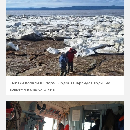
Рыбаки попали в шторм. Лодка зачерпнула воды, но
вовремя начался отлив.