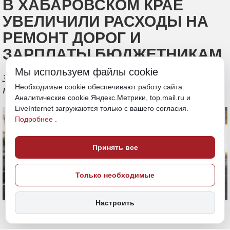
В ХАБАРОВСКОМ КРАЕ
УВЕЛИЧИЛИ РАСХОДЫ НА
РЕМОНТ ДОРОГ И
ЗАРПЛАТЫ БЮДЖЕТНИКАМ
Мы используем файлы cookie
Законодательная дума внесла
Необходимые cookie обеспечивают работу сайта.
поправки в бюджет на текущий год
Аналитические cookie Яндекс.Метрики, top.mail.ru и
LiveInternet загружаются только с вашего согласия.
Подробнее
.
Принять все
Только необходимые
Настроить