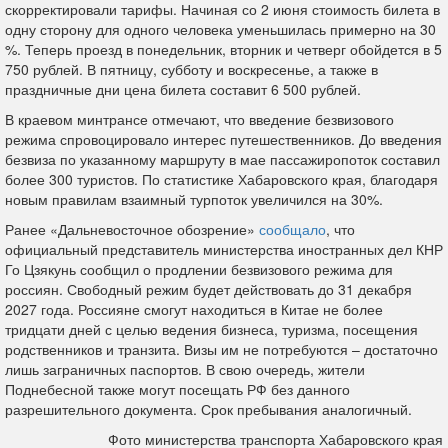
скорректировали тарифы. Начиная со 2 июня стоимость билета в
одну сторону для одного человека уменьшилась примерно на 30
%. Теперь проезд в понедельник, вторник и четверг обойдется в 5
750 рублей. В пятницу, субботу и воскресенье, а также в
праздничные дни цена билета составит 6 500 рублей.
В краевом минтрансе отмечают, что введение безвизового
режима спровоцировало интерес путешественников. До введения
безвиза по указанному маршруту в мае пассажиропоток составил
более 300 туристов. По статистике Хабаровского края, благодаря
новым правилам взаимный турпоток увеличился на 30%.
Ранее «Дальневосточное обозрение»
сообщало
, что
официальный представитель министерства иностранных дел КНР
Го Цзякунь сообщил о продлении безвизового режима для
россиян. Свободный режим будет действовать до 31 декабря
2027 года. Россияне смогут находиться в Китае не более
тридцати дней с целью ведения бизнеса, туризма, посещения
родственников и транзита. Визы им не потребуются – достаточно
лишь заграничных паспортов. В свою очередь, жители
Поднебесной также могут посещать РФ без данного
разрешительного документа. Срок пребывания аналогичный.
Фото министерства транспорта Хабаровского края