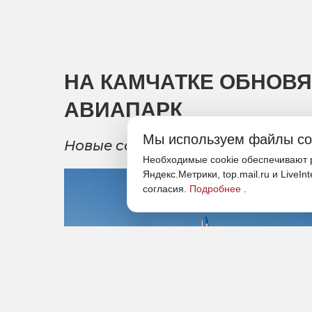
НА КАМЧАТКЕ ОБНОВ
АВИАПАРК
Мы используем файлы co
Новые самолеты Ил-114-300 прид
Необходимые cookie обеспечивают р
Яндекс.Метрики, top.mail.ru и LiveIn
согласия.
Подробнее
.