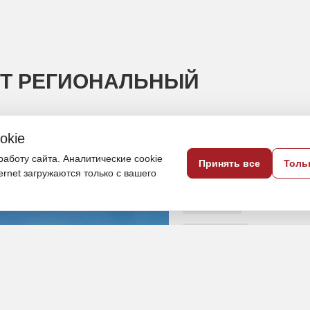
ЯТ РЕГИОНАЛЬНЫЙ
okie
ут на смену устаревшим Ан-24 и Ан-26
аботу сайта. Аналитические cookie
Принять все
Толь
ternet загружаются только с вашего
8 июня, 18:50
Камчатка
Общество
ПОДЕЛИТЬСЯ