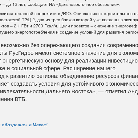
к – до 12 лет, сообщает ИА «Дальневосточное обозрение».
звития тепловой энергетики в ДФО. Они включают строительство п
токской ТЭЦ-2, два из трех блоков которой уже введены в экспл
ов – 2,1 ГВт и 2700 Гкал/ч. Цели проектов – снижение энергодеф
ущего энергопотребления и создание условий для развития регио
 невозможно без опережающего создания современн
кты РусГидро имеют системное значение для эконом
т энергетическую основу для реализации инвестици
ке и социальной сфере. Расширение нашего
д к развитию региона: объединение ресурсов фина
яет создавать условия для устойчивого экономическ
ивлекательности Дальнего Востока», — отметил Ан
ления ВТБ.
 обозрение» в Максе!