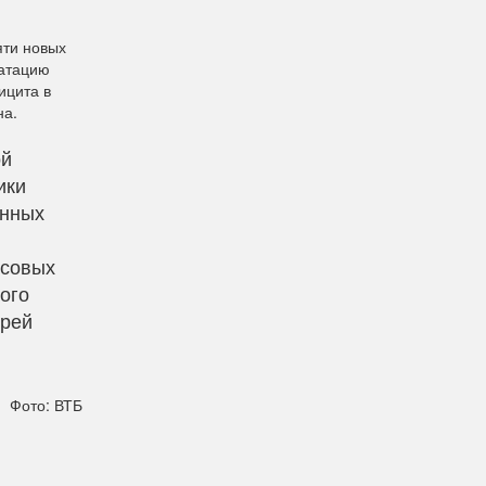
яти новых
уатацию
ицита в
на.
ой
ики
онных
нсовых
ого
дрей
Фото: ВТБ