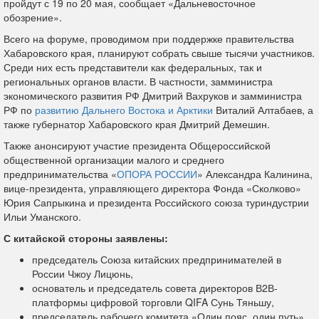
пройдут с 19 по 20 мая, сообщает «Дальневосточное
обозрение».
Всего на форуме, проводимом при поддержке правительства
Хабаровского края, планируют собрать свыше тысячи участников.
Среди них есть представители как федеральных, так и
региональных органов власти. В частности, замминистра
экономического развития РФ Дмитрий Вахруков и замминистра
РФ по
развитию Дальнего Востока и Арктики
Виталий Алтабаев, а
также губернатор Хабаровского края Дмитрий Демешин.
Также анонсируют участие президента Общероссийской
общественной организации малого и среднего
предпринимательства «
ОПОРА РОССИИ
» Александра Калинина,
вице-президента, управляющего директора Фонда «Сколково»
Юрия Сапрыкина и президента Российского союза туриндустрии
Ильи Уманского.
С китайской стороны заявлены:
председатель Союза китайских предпринимателей в
России Чжоу Лицюнь,
основатель и председатель совета директоров В2В-
платформы цифровой торговли QIFA Сунь Тяньшу,
председатель рабочего комитета «Один пояс, один путь»