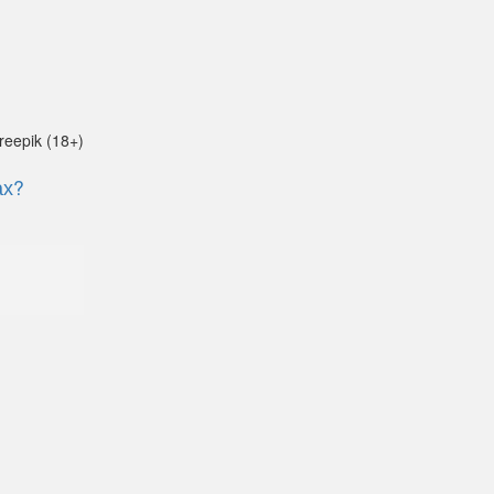
reepik (18+)
ах?