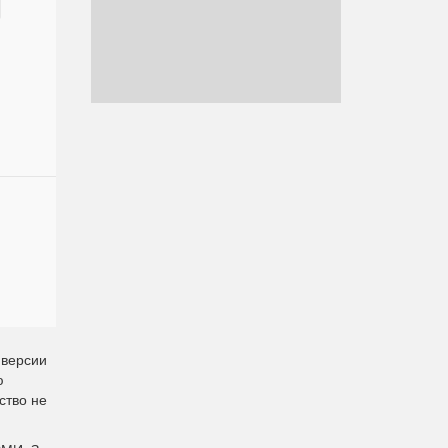
 версии
ю
ство не