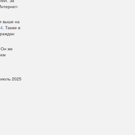
СМИ. За
Интернет-
я выше на
24
. Также в
граждан
 Он же
еем
-июль 2025