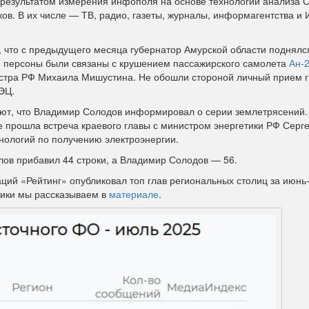
 результатом измерения инфополя на основе технологий анализа 
ков. В их числе — ТВ, радио, газеты, журналы, информагентства и 
, что с предыдущего месяца губернатор Амурской области поднялс
я персоны были связаны с крушением пассажирского самолета
Ан-
стра РФ Михаила Мишустина. Не обошли стороной личный прием 
ЭЦ.
яют, что Владимир Солодов информировал о серии землетрясений.
е прошла встреча краевого главы с министром энергетики РФ Серг
нологий по получению электроэнергии.
лов прибавил 44 строки, а Владимир Солодов — 56.
й «Рейтинг» опубликовал топ глав региональных столиц за июнь
ники мы рассказываем в
материале
.