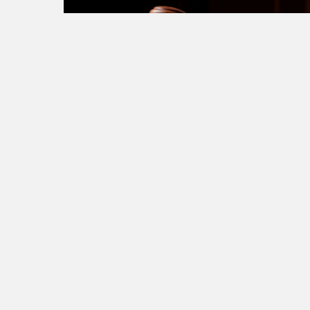
Руководителя приморской компании-застройщика “Ре
имущественных отношений Наталье Соколовой. В от
Советским районным судом Владивостока. Участнице
“Дальневосточное обозрение”.
Как сообщает пресс-служба СУ СК Приморья, гендир
лишения свободы в исправительной колонии строгог
этого, Лемешеву надлежит выплатить штраф в размер