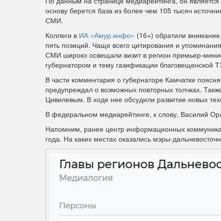
По данным на странице медиарейтинга, он является
основу берется база из более чем 105 тысяч источни
СМИ.
Коллеги в
ИА «Амур.инфо»
(16+) обратили внимание
пять позиций. Чаще всего цитирования и упоминани
СМИ широко освещали визит в регион премьер-мини
губернатором и тему газификации благовещенской Т
В части комментария о губернаторе Камчатки поясн
предупреждал о возможных повторных толчках. Такж
Цивилевым. В ходе нее обсудили развитие новых тех
В федеральном медиарейтинге, к слову, Василий Ор
Напомним, ранее центр информационных коммуникаци
года. На каких местах оказались мэры-дальневосточ