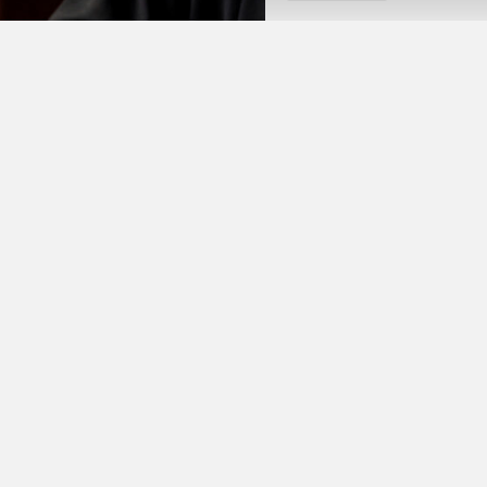
ПОДЕЛИТЬСЯ
мСтройЦентр” осудили за взятку экс-директору департамента земе
ношении последней уголовное дело в настоящий момент рассматр
й подобных историй чиновница становится уже не в первый раз, с
ектор компании “РемСтройЦентр” Александр Лемешев приговорен к
о режима с лишением права заниматься строительной деятельнос
е более чем 40,8 млн рублей.