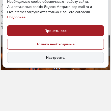
Необходимые cookie обеспечивают работу сайта.
Постановление правительства требует
Аналитические cookie Яндекс.Метрики, top.mail.ru и
от производителей, переработчиков и
LiveInternet загружаются только с вашего согласия.
трейдеров сообщать биржам о
Подробнее
.
внебиржевых сделках объемом от 10
тонн
Принять все
Только необходимые
Настроить