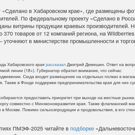
т «Сделано в Хабаровском крае», где размещены фо
ителей. По федеральному проекту «Сделано в Росс
зданы витрины продукции краевых производителей. Н
370 товаров от 12 компаний региона, на Wildberries
 — уточняют в министерстве промышленности и торго
нда Хабаровского края
рассказал
Дмитрий Демешин. Ответ на вопр
ямой линии (18+). Губернатор обратил внимание, что сейчас
движении. Сюда входит размещение на отдельных полках в магаз
я. Также в Фонде поддержки предпринимательства края для них с
собираются предоставить приоритет при выходе на местные рынки
ргу совместно с Минэкономразвития края. Также флагманский ма
 в Москве. Помимо сельхозпродукции и продовольствия, в его стен
ытиях ПМЭФ-2025 читайте в
подборке
«Дальневосточ