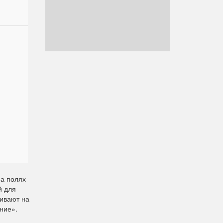
а полях
й для
ивают на
ние».