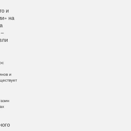
то и
ии» на
а
 –
вли
ос
инов и
уществует
.
газин
ах
ного