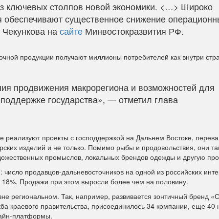
 ключевых столпов новой экономики. <…> Широко
я обеспечивают существенное снижение операционн
 Чекункова на
сайте
Минвостокразвития РФ.
точной продукции получают миллионы потребителей как внутри стра
рения продвижения макрорегиона и возможностей для
 поддержке государства», — отметил глава
ые реализуют проекты с господдержкой на Дальнем Востоке, перева
рских изделий и не только. Помимо рыбы и продовольствия, они та
дожественных промыслов, локальных брендов одежды и другую про
 число продавцов-дальневосточников на одной из российских инте
а 18%. Продажи при этом выросли более чем на половину.
вне региональном. Так, например, развивается зонтичный бренд «
жба краевого правительства, присоединилось 34 компании, еще 40 
лайн-платформы.