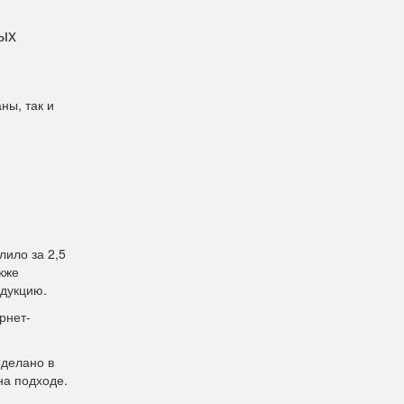
ых
ны, так и
лило за 2,5
кже
дукцию.
рнет-
Сделано в
на подходе.