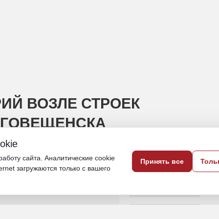
ИЙ ВОЗЛЕ СТРОЕК
АГОВЕЩЕНСКА
okie
 градоначальника, пешеходы не должны
аботу сайта. Аналитические cookie
Принять все
Толь
ternet загружаются только с вашего
19 июня 2025, 12:43
Амурская область
Политика и власть