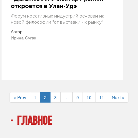
откроется в Улан-Удэ
Форум креативных индустрий основан на
новой философии "от выставки - к рынку"
Автор:
Ирина Сугак
« Prev
1
2
3
…
9
10
11
Next »
ГЛАВНОЕ