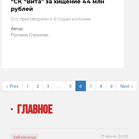
“СК “Вита” за хищение 44 млн
рублей
Его приговорили к 6 годам колонии
Автор:
Руслана Страхова
« Prev
1
2
3
…
5
6
7
8
9
Next »
ГЛАВНОЕ
17 июня, 20:32
Забайкалье