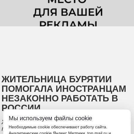
ЖИТЕЛЬНИЦА БУРЯТИИ
ПОМОГАЛА ИНОСТРАНЦАМ
НЕЗАКОННО РАБОТАТЬ В
РОССИИ
Мы используем файлы cookie
Женщина подозревается в фиктивной
Необходимые cookie обеспечивают работу сайта.
постановке на учет иностранных
Аналитические cookie Яндекс.Метрики, top.mail.ru и