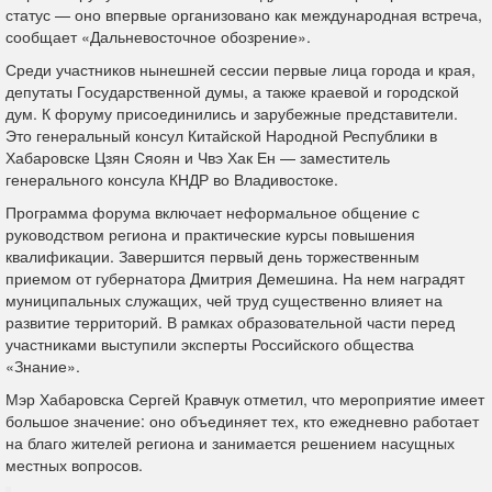
статус — оно впервые организовано как международная встреча,
сообщает «Дальневосточное обозрение».
Среди участников нынешней сессии первые лица города и края,
депутаты Государственной думы, а также краевой и городской
дум. К форуму присоединились и зарубежные представители.
Это генеральный консул Китайской Народной Республики в
Хабаровске Цзян Сяоян и Чвэ Хак Ен — заместитель
генерального консула КНДР во Владивостоке.
Программа форума включает неформальное общение с
руководством региона и практические курсы повышения
квалификации. Завершится первый день торжественным
приемом от губернатора Дмитрия Демешина. На нем наградят
муниципальных служащих, чей труд существенно влияет на
развитие территорий. В рамках образовательной части перед
участниками выступили эксперты Российского общества
«Знание».
Мэр Хабаровска Сергей Кравчук отметил, что мероприятие имеет
большое значение: оно объединяет тех, кто ежедневно работает
на благо жителей региона и занимается решением насущных
местных вопросов.