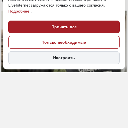
граждан и подделке документов
LiveInternet загружаются только с вашего согласия.
Подробнее
.
Принять все
Только необходимые
Настроить
12 мая, 20:21
Бурятия