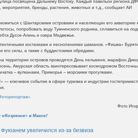
 улица посвящена Дальнему Востоку. Каждый павильон региона Д
 мероприятия, бренды, растения, животных и т.д., сообщает АИ
акомиться с Шантарскими островами и населяющих его акваторию 
отосы, попробовать воду Тумнинского родника, сплавиться на лод
ребта Дуссе-Алинь и озера Медвежье.
аутентичными костюмами и песнопениями шаманов. «Фишка» Буряти
и его силы, а также с буддистскими обрядами.
 на территории островов проводятся День пельменя, марафон Дико
осень. Амурская область заинтересовывает космодромом Восточны
мчатка – вулканами, Приморье – морскими прогулками.
 — ключевое событие в сфере туризма и индустрии гостеприимст
ня.
Фоторепортаж»
Фото Иго
 обозрение» в Максе!
 Фуюанем увеличился из-за безвиза