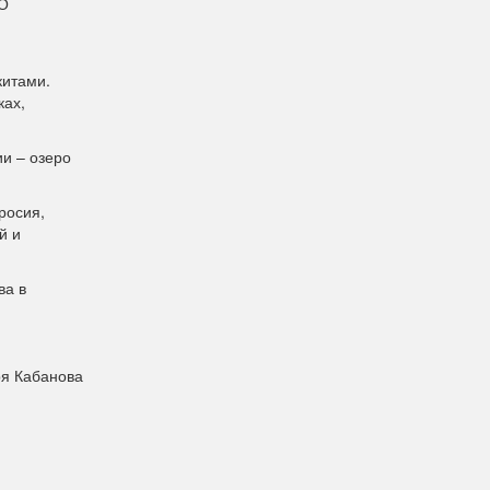
ФО
китами.
ках,
и – озеро
росия,
й и
ва в
ря Кабанова