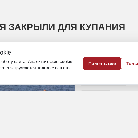
Я ЗАКРЫЛИ ДЛЯ КУПАНИЯ
okie
нят черный шар
аботу сайта. Аналитические cookie
Принять все
Толь
ternet загружаются только с вашего
12 июня, 17:44
Амурская область
Общество
ПОДЕЛИТЬСЯ