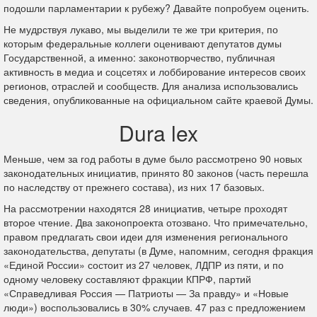
подошли парламентарии к рубежу? Давайте попробуем оценить.
Не мудрствуя лукаво, мы выделили те же три критерия, по
которым федеральные коллеги оценивают депутатов думы
Государственной, а именно: законотворчество, публичная
активность в медиа и соцсетях и лоббирование интересов своих
регионов, отраслей и сообществ. Для анализа использовались
сведения, опубликованные на официальном сайте краевой Думы.
Dura lex
Меньше, чем за год работы в думе было рассмотрено 90 новых
законодательных инициатив, принято 80 законов (часть перешла
по наследству от прежнего состава), из них 17 базовых.
На рассмотрении находятся 28 инициатив, четыре проходят
второе чтение. Два законопроекта отозвано. Что примечательно,
правом предлагать свои идеи для изменения регионального
законодательства, депутаты (в Думе, напомним, сегодня фракция
«Единой России» состоит из 27 человек, ЛДПР из пяти, и по
одному человеку составляют фракции КПРФ, партий
«Справедливая Россия — Патриоты — За правду» и «Новые
люди») воспользовались в 30% случаев. 47 раз с предложением