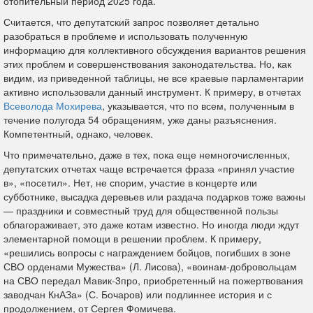
отопительный период 2025 года.
Считается, что депутатский запрос позволяет детально
разобраться в проблеме и использовать полученную
информацию для коллективного обсуждения вариантов решения
этих проблем и совершенствования законодательства. Но, как
видим, из приведенной таблицы, не все краевые парламентарии
активно использовали данный инструмент. К примеру, в отчетах
Всеволода Мохирева
, указывается, что по всем, полученным в
течение полугода 54 обращениям, уже даны разъяснения.
Компетентный, однако, человек.
Что примечательно, даже в тех, пока еще немногочисленных,
депутатских отчетах чаще встречается фраза «принял участие
в», «посетил». Нет, не спорим, участие в концерте или
субботнике, высадка деревьев или раздача подарков тоже важны
— праздники и совместный труд для общественной пользы
облагораживает, это даже котам известно. Но иногда люди ждут
элементарной помощи в решении проблем. К примеру,
«решились вопросы с награждением бойцов, погибших в зоне
СВО орденами Мужества» (Л. Лисова), «воинам-добровольцам
на СВО передал Мавик-3про, приобретенный на пожертвования
заводчан КнАЗа» (С. Бочаров) или подлиннее история и с
продолжением, от Сергея Фомичева.