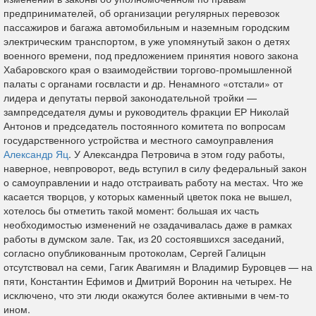
предпринимателей, об организации регулярных перевозок
пассажиров и багажа автомобильным и наземным городским
электрическим транспортом, в уже упомянутый закон о детях
военного времени, под предложением принятия нового закона
Хабаровского края о взаимодействии торгово-промышленной
палаты с органами госвласти и др. Ненамного «отстали» от
лидера и депутаты первой законодательной тройки —
зампредседателя думы и руководитель фракции ЕР Николай
Антонов и председатель постоянного комитета по вопросам
государственного устройства и местного самоуправления
Александр Яц
. У Александра Петровича в этом году работы,
наверное, невпроворот, ведь вступил в силу федеральный закон
о самоуправлении и надо отстраивать работу на местах. Что же
касается творцов, у которых каменный цветок пока не вышел,
хотелось бы отметить такой момент: большая их часть
необходимостью изменений не озадачивалась даже в рамках
работы в думском зале. Так, из 20 состоявшихся заседаний,
согласно опубликованным протоколам, Сергей Галицын
отсутствовал на семи, Гагик Авагимян и Владимир Буровцев — на
пяти, Константин Ефимов и Дмитрий Воронин на четырех. Не
исключено, что эти люди окажутся более активными в чем-то
ином.