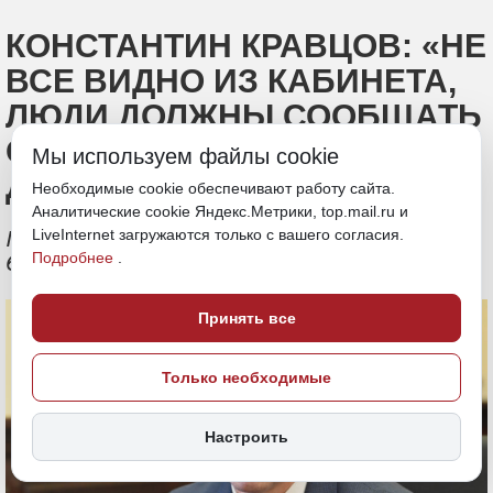
КОНСТАНТИН КРАВЦОВ: «НЕ
ВСЕ ВИДНО ИЗ КАБИНЕТА,
ЛЮДИ ДОЛЖНЫ СООБЩАТЬ
О ПРОБЛЕМАХ С
Мы используем файлы cookie
ДОРОГАМИ»
Необходимые cookie обеспечивают работу сайта.
Аналитические cookie Яндекс.Метрики, top.mail.ru и
Министр транспорта рассказал, каким
LiveInternet загружаются только с вашего согласия.
Подробнее
.
будет наше дорожное счастье
Принять все
Только необходимые
Настроить