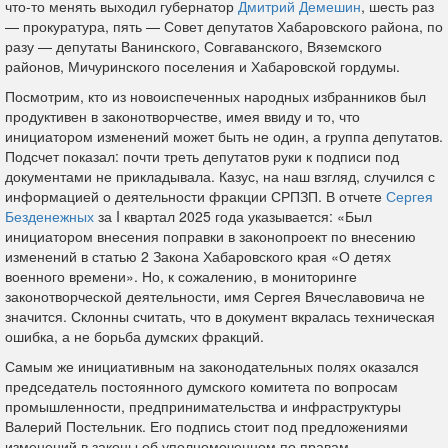
что-то менять выходил губернатор
Дмитрий Демешин
, шесть раз
— прокуратура, пять — Совет депутатов Хабаровского района, по
разу — депутаты Ванинского, Совгаванского, Вяземского
районов, Мичуринского поселения и Хабаровской гордумы.
Посмотрим, кто из новоиспеченных народных избранников был
продуктивен в законотворчестве, имея ввиду и то, что
инициатором изменений может быть не один, а группа депутатов.
Подсчет показал: почти треть депутатов руки к подписи под
документами не прикладывала. Казус, на наш взгляд, случился с
информацией о деятельности фракции СРПЗП. В отчете
Сергея
Безденежных
за I квартал 2025 года указывается: «Был
инициатором внесения поправки в законопроект по внесению
изменений в статью 2 Закона Хабаровского края «О детях
военного времени». Но, к сожалению, в мониторинге
законотворческой деятельности, имя Сергея Вячеславовича не
значится. Склонны считать, что в документ вкралась техническая
ошибка, а не борьба думских фракций.
Самым же инициативным на законодательных полях оказался
председатель постоянного думского комитета по вопросам
промышленности, предпринимательства и инфраструктуры
Валерий Постельник. Его подпись стоит под предложениями
изменений в законы об уполномоченном по правам