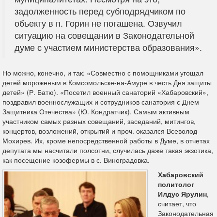
задолженность перед субподрядчиком по
объекту в п. Горин не погашена. Озвучил
ситуацию на совещании в Законодательной
думе с участием министерства образования».
Но можно, конечно, и так: «Совместно с помощниками угощал
детей мороженым в Комсомольске-на-Амуре в честь Дня защиты
детей» (Р. Батю). «Посетил военный санаторий «Хабаровский»,
поздравил военнослужащих и сотрудников санатория с Днем
Защитника Отечества» (Ю. Кондратчик). Самым активным
участником самых разных совещаний, заседаний, митингов,
концертов, возложений, открытий и проч. оказался Всеволод
Мохирев. Их, кроме непосредственной работы в Думе, в отчетах
депутата мы насчитали полсотни, случилась даже такая экзотика,
как посещение козофермы в с. Виноградовка.
Хабаровский
политолог
Илдус Ярулин
,
считает, что
Законодательная