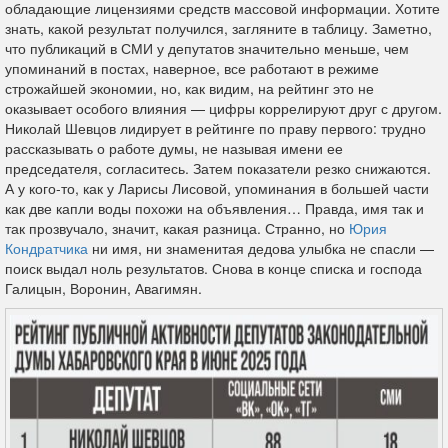
обладающие лицензиями средств массовой информации. Хотите
знать, какой результат получился, загляните в таблицу. Заметно,
что публикаций в СМИ у депутатов значительно меньше, чем
упоминаний в постах, наверное, все работают в режиме
строжайшей экономии, но, как видим, на рейтинг это не
оказывает особого влияния — цифры коррелируют друг с другом.
Николай Шевцов лидирует в рейтинге по праву первого: трудно
рассказывать о работе думы, не называя имени ее
председателя, согласитесь. Затем показатели резко снижаются.
А у кого-то, как у Ларисы Лисовой, упоминания в большей части
как две капли воды похожи на объявления… Правда, имя так и
так прозвучало, значит, какая разница. Странно, но
Юрия
Кондратчика
ни имя, ни знаменитая дедова улыбка не спасли —
поиск выдал ноль результатов. Снова в конце списка и господа
Галицын, Воронин, Авагимян.