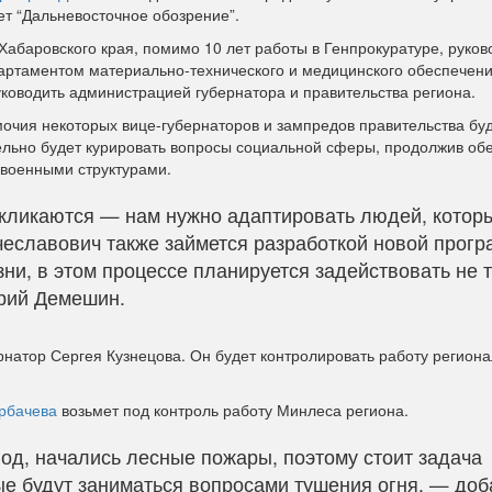
т “Дальневосточное обозрение”.
Хабаровского края, помимо 10 лет работы в Генпрокуратуре, руков
артаментом материально-технического и медицинского обеспечен
уководить администрацией губернатора и правительства региона.
очия некоторых вице-губернаторов и зампредов правительства бу
льно будет курировать вопросы социальной сферы, продолжив об
 военными структурами.
кликаются — нам нужно адаптировать людей, котор
еславович также займется разработкой новой прог
и, в этом процессе планируется задействовать не 
трий Демешин.
натор Сергея Кузнецова. Он будет контролировать работу региона
рбачева
возьмет под контроль работу Минлеса региона.
од, начались лесные пожары, поэтому стоит задача
ые будут заниматься вопросами тушения огня, — до