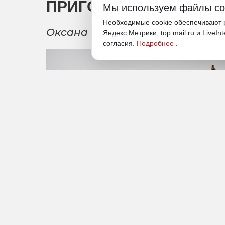
ПРИГОВОР
Мы используем файлы co
Необходимые cookie обеспечивают р
Оксана Мищенко отправится в к
Яндекс.Метрики, top.mail.ru и LiveIn
согласия.
Подробнее
.