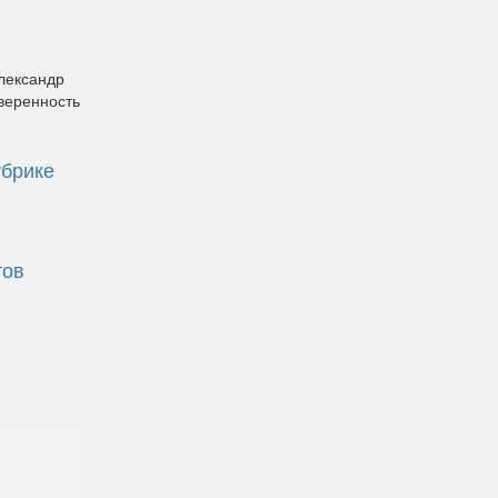
лександр
веренность
убрике
тов