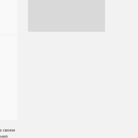
в своем
ения