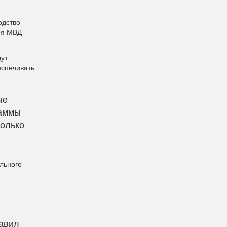
одство
ия МВД
дут
еспечивать
ые
раммы
только
льного
бавил