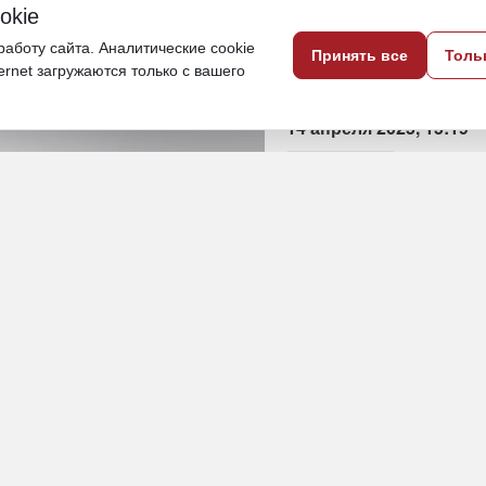
okie
аботу сайта. Аналитические cookie
Принять все
Толь
олонию на 4 года
ternet загружаются только с вашего
14 апреля 2025, 15:19
Забайкалье
ПОДЕЛИТЬСЯ