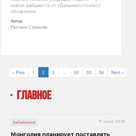
новом дайджесте от «Дальневосточного
обозрения»
Автор:
Руслана Страхова
« Prev
1
2
3
…
52
53
54
Next »
ГЛАВНОЕ
17 июня, 20:32
Забайкалье
Монголия планирует поставлять