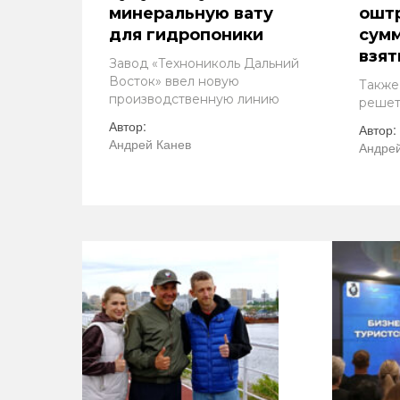
минеральную вату
ошт
для гидропоники
сум
взят
Завод «Технониколь Дальний
Восток» ввел новую
Также
производственную линию
решет
Автор:
Автор:
Андрей Канев
Андрей