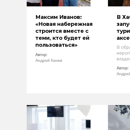
Максим Иванов:
В Ха
«Новая набережная
запу
строится вместе с
тур
теми, кто будет ей
акс
пользоваться»
В обр
мероп
Автор:
владе
Андрей Канев
Автор:
Андрей