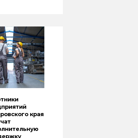
отники
дприятий
ровского края
учат
олнительную
держку