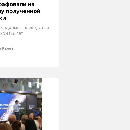
рафовали на
му полученной
ки
 мздоимец проведет за
кой 8,6 лет
 Канев