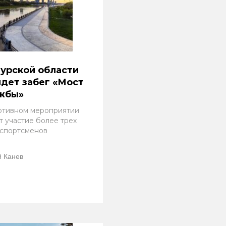
урской области
дет забег «Мост
жбы»
ртивном мероприятии
т участие более трех
 спортсменов
 Канев