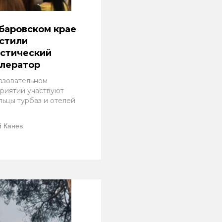
баровском крае
стили
истический
елератор
азовательном
риятии участвуют
льцы турбаз и отелей
 Канев