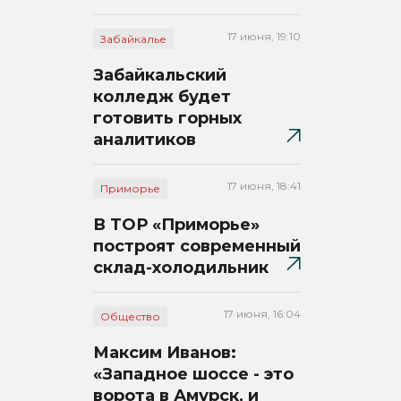
17 июня, 19:10
Забайкалье
Забайкальский
колледж будет
готовить горных
аналитиков
17 июня, 18:41
Приморье
В ТОР «Приморье»
построят современный
склад-холодильник
17 июня, 16:04
Общество
Максим Иванов:
«Западное шоссе - это
ворота в Амурск, и