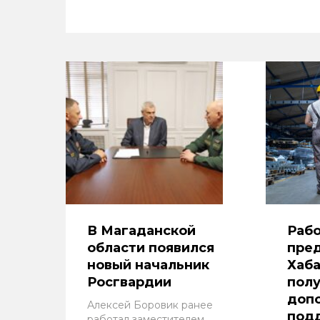
В Магаданской
Раб
области появился
пре
новый начальник
Хаба
Росгвардии
пол
доп
Алексей Боровик ранее
под
работал заместителем