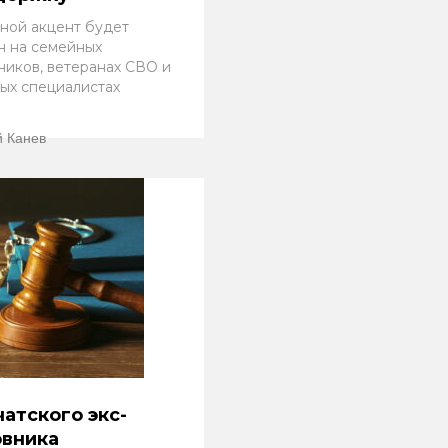
ной акцент будет
н на семейных
ников, ветеранах СВО и
ых специалистах
 Канев
атского экс-
овника