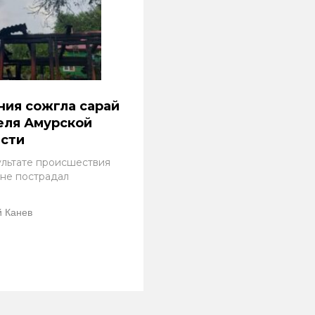
ия сожгла сарай
еля Амурской
асти
ультате происшествия
 не пострадал
 Канев