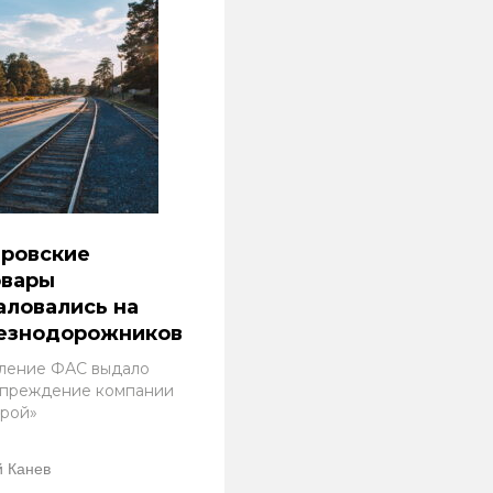
аровские
овары
ловались на
езнодорожников
ление ФАС выдало
преждение компании
трой»
 Канев