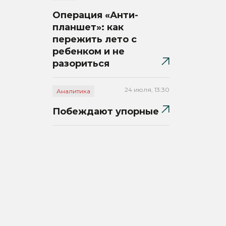
Операция «Анти-
планшет»: как
пережить лето с
ребенком и не
разориться
24 июля, 13:30
Аналитика
Побеждают упорные