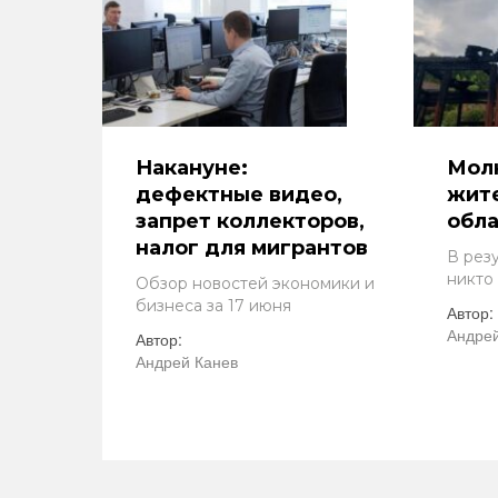
Накануне:
Молн
дефектные видео,
жит
запрет коллекторов,
обл
налог для мигрантов
В рез
никто
Обзор новостей экономики и
бизнеса за 17 июня
Автор:
Андрей
Автор:
Андрей Канев