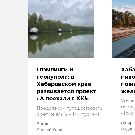
Глэмпинги и
Хаб
геокупола: в
пив
Хабаровском крае
пожа
развивается проект
жел
«А поехали в ХК!»
Управ
преду
Продолжаем путешествовать
«Техс
с региональным Минтуризма
Автор:
Автор:
Андрей
Андрей Канев