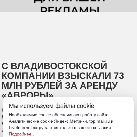
С ВЛАДИВОСТОКСКОЙ
КОМПАНИИ ВЗЫСКАЛИ 73
МЛН РУБЛЕЙ ЗА АРЕНДУ
«АВРОРЫ»
Мы используем файлы cookie
Судно принадлежит ООО «Си Виктори»,
Необходимые cookie обеспечивают работу сайта.
которое передало его в тайм-чартер
Аналитические cookie Яндекс.Метрики, top.mail.ru и
компании «Роза» по договору «Балтайм
LiveInternet загружаются только с вашего согласия.
1939»
Подробнее
.