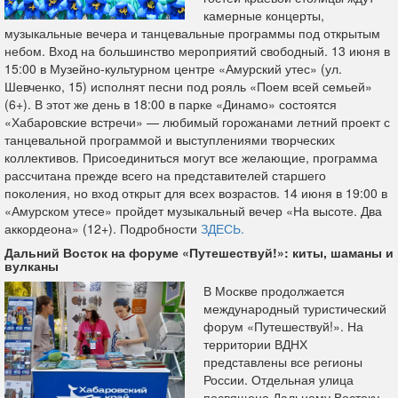
камерные концерты,
музыкальные вечера и танцевальные программы под открытым
небом. Вход на большинство мероприятий свободный. 13 июня в
15:00 в Музейно-культурном центре «Амурский утес» (ул.
Шевченко, 15) исполнят песни под рояль «Поем всей семьей»
(6+). В этот же день в 18:00 в парке «Динамо» состоятся
«Хабаровские встречи» — любимый горожанами летний проект с
танцевальной программой и выступлениями творческих
коллективов. Присоединиться могут все желающие, программа
рассчитана прежде всего на представителей старшего
поколения, но вход открыт для всех возрастов. 14 июня в 19:00 в
«Амурском утесе» пройдет музыкальный вечер «На высоте. Два
аккордеона» (12+). Подробности
ЗДЕСЬ.
Дальний Восток на форуме «Путешествуй!»: киты, шаманы и
вулканы
В Москве продолжается
международный туристический
форум «Путешествуй!». На
территории ВДНХ
представлены все регионы
России. Отдельная улица
посвящена Дальнему Востоку.