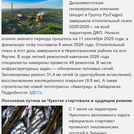
Дальневосточная
генерирующая компания
(входит в Группу РусГидро)
завершила отопительный сезон
2025/2026 г. на всей
территории ДФО. Начало
осенне‑зимнего периода пришлось на 11 сентября 2025 года, а
финальную точку поставили 8 июня 2026 года. Отопительный
сезон в этот день завершился в Нерюнгринском районе на юге
Якутии. В ходе летней ремонтной кампании 2026 года
специалисты намерены провести 49 ремонтов. В числе
инфраструктурных задач — обновление тепловых сетей.
Запланирован ремонт 31,4 км сетей (в однотрубном исчислении),
восстановление изоляционного покрытия (9,8 км). А также
строительство новой теплотрассы «Аванград» в Хабаровске.
Подробности
ЗДЕСЬ.
Лососевая путина на Чукотке стартовала в щадящем режиме
С 1 июня на территории
Чукотского автономного округа
официально стартовал
промысел тихоокеанских
лососей в Западно-