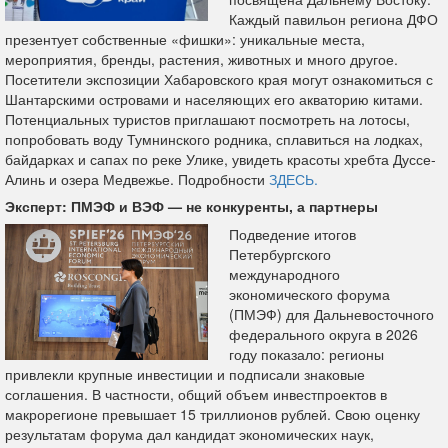
Каждый павильон региона ДФО
презентует собственные «фишки»: уникальные места,
мероприятия, бренды, растения, животных и много другое.
Посетители экспозиции Хабаровского края могут ознакомиться с
Шантарскими островами и населяющих его акваторию китами.
Потенциальных туристов приглашают посмотреть на лотосы,
попробовать воду Тумнинского родника, сплавиться на лодках,
байдарках и сапах по реке Улике, увидеть красоты хребта Дуссе-
Алинь и озера Медвежье. Подробности
ЗДЕСЬ.
Эксперт: ПМЭФ и ВЭФ — не конкуренты, а партнеры
Подведение итогов
Петербургского
международного
экономического форума
(ПМЭФ) для Дальневосточного
федерального округа в 2026
году показало: регионы
привлекли крупные инвестиции и подписали знаковые
соглашения. В частности, общий объем инвестпроектов в
макрорегионе превышает 15 триллионов рублей. Свою оценку
результатам форума дал кандидат экономических наук,