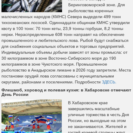
Беринговоморской зоне. Для
рыболовства коренных
малочисленных народов (КМНС) Севера выдедели 499 тонн
тихоокеанских лососей. Одиннадцати общинам КМНС утвердили
квоту в 100 тонн: 70 тонн кеты, 23,9 тонны горбуши, 8,2 тонны
нерки. Нераспределенные 608 тонн направят на обеспечение
промышленного и любительского лова. Рыбой будут снабжаться
для снабжения социальных объектов и торговых предприятий.
Индивидуальные объемы добычи зависят от зоны промысла: от
30 килограммом в зоне Восточно-Сибирского моря до 190
килограммов в зоне Чукотского моря. Промышленное
рыболовство в Анадырском лимане в 2026 году запретили. Места
постановки орудий лова согласованы с муниципальными
округами, районами и поселениями. Подробности
ЗДЕСЬ.
Флешмоб, хоровод и полевая кухня: в Хабаровске отмечают
День России
В Хабаровском крае
завершились масштабные
уличные торжества в честь Дня
России, но выходные на этом
не заканчиваются. Жителей и
гостей краевой столицы ждут