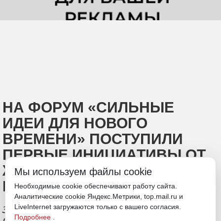
НА ФОРУМ «СИЛЬНЫЕ
ИДЕИ ДЛЯ НОВОГО
ВРЕМЕНИ» ПОСТУПИЛИ
ПЕРВЫЕ ИНИЦИАТИВЫ ОТ
ЖИТЕЛЕЙ ХАБАРОВСКОГО
Мы используем файлы cookie
КРАЯ
Необходимые cookie обеспечивают работу сайта.
Аналитические cookie Яндекс.Метрики, top.mail.ru и
LiveInternet загружаются только с вашего согласия.
За две недели на крауд-платформу
Подробнее
.
поступило более 3,5 тысяч идей из 83