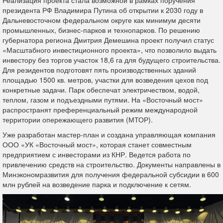
Реализация проекта стала возможной в рамках поручения
президента РФ Владимира Путина об открытии к 2030 году в
Дальневосточном федеральном округе как минимум десяти
промышленных, бизнес-парков и технопарков. По решению
губернатора региона Дмитрия Демешина проект получил статус
«Масштабного инвестиционного проекта», что позволило выдать
инвестору без торгов участок 18,6 га для будущего строительства.
Для резидентов подготовят пять производственных зданий
площадью 1500 кв. метров, участки для возведения цехов под
конкретные задачи. Парк обеспечат электричеством, водой,
теплом, газом и подъездными путями. На «Восточный мост»
распространят преференциальный режим международной
территории опережающего развития (МТОР).
Уже разработан мастер-план и создана управляющая компания
ООО «УК «Восточный мост», которая станет совместным
предприятием с инвесторами из КНР. Ведется работа по
привлечению средств на строительство. Документы направлены в
Минэкономразвития для получения федеральной субсидии в 600
млн рублей на возведение парка и подключение к сетям.