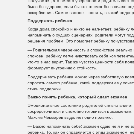
Получается, что вместо уверенности родитель сеет с
было бы здорово, если бы кто-то смог бы вначале по
оскорбления. Самое важное – понять, в какой подде
Поддержать ребенка
Когда дома спокойно и никто не нагнетает, ребёнку л
напоминать о худших сценариях, родители могут под
решения проблем. Это помогает ребенку почувствоват
— Родительская уверенность и спокойствие реально 
спокоен, ребёнку легче чувствовать себя компетентн
кто-то в нас верит. Так же чувство ценности себя появ
формирует внутреннюю стойкость.
Поддерживать ребёнка можно через заботливую вовле
спросить самого ребёнка, какой поддержки ему хоче
стиль поддержки.
Важно понять ребенка, который сдает экзамен
Эмоциональное состояние родителей сильно влияет 
сосредоточиться и спокойно готовиться к экзаменам
Максим Чекмарёв выделяет одно правило.
— Важно напоминать себе: экзамен сдаю не я и не в
ребёнка. То, как он справляется с этим экзаменом, 