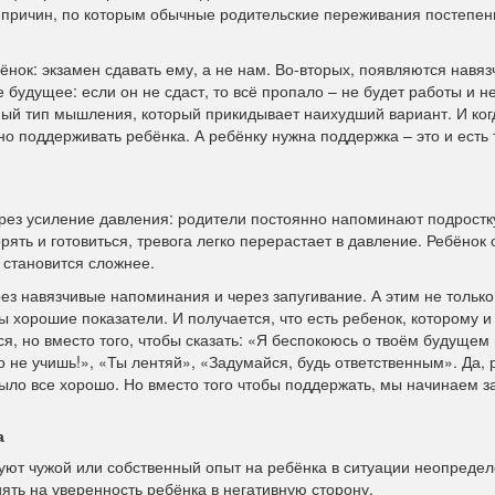
 причин, по которым обычные родительские переживания постепен
ёнок: экзамен сдавать ему, а не нам. Во‑вторых, появляются навя
 будущее: если он не сдаст, то всё пропало – не будет работы и н
ный тип мышления, который прикидывает наихудший вариант. И ког
о поддерживать ребёнка. А ребёнку нужна поддержка – это и есть
ерез усиление давления: родители постоянно напоминают подростк
торять и готовиться, тревога легко перерастает в давление. Ребёнок
я становится сложнее.
ез навязчивые напоминания и через запугивание. А этим не тольк
 хорошие показатели. И получается, что есть ребенок, которому и 
ся, но вместо того, чтобы сказать: «Я беспокоюсь о твоём будущем 
го не учишь!», «Ты лентяй», «Задумайся, будь ответственным». Да,
было все хорошо. Но вместо того чтобы поддержать, мы начинаем з
а
уют чужой или собственный опыт на ребёнка в ситуации неопредел
ять на уверенность ребёнка в негативную сторону.