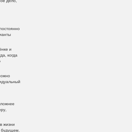
ное дело,
 постоянно
рианты
ёнке и
да, когда
о
Можно
видуальный
сложнее
еру,
в жизни
в будущем.