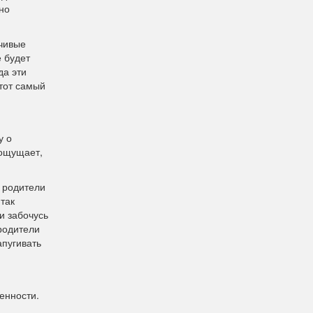
но
зчивые
е будет
да эти
 тот самый
у о
 ощущает,
о родители
так
и забочусь
 родители
апугивать
енности.