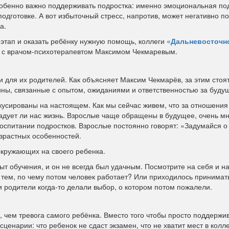
особенно важно поддерживать подростка: именно эмоциональная п
подготовке. А вот избыточный стресс, напротив, может негативно п
а.
 этап и оказать ребёнку нужную помощь, коллеги
«Дальневосточн
 с врачом‑психотерапевтом Максимом Чекмаревым.
 и для их родителей. Как объясняет Максим Чекмарёв, за этим стоят
чины, связанные с опытом, ожиданиями и ответственностью за буду
усированы на настоящем. Как мы сейчас живем, что за отношения 
дует ли нас жизнь. Взрослые чаще обращены в будущее, очень м
воспитании подростков. Взрослые постоянно говорят: «Задумайся 
озрастных особенностей.
окружающих на своего ребенка.
ыт обучения, и он не всегда был удачным. Посмотрите на себя и н
с тем, по чему потом человек работает? Или приходилось принимат
 родители когда-то делали выбор, о котором потом пожалели.
, чем тревога самого ребёнка. Вместо того чтобы просто поддержив
сценарии: что ребенок не сдаст экзамен, что не хватит мест в колл