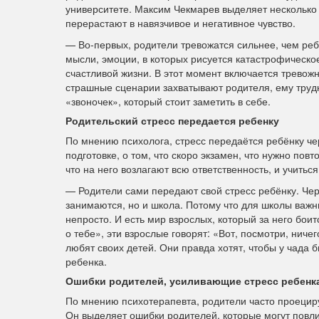
университете. Максим Чекмарев выделяет несколько
перерастают в навязчивое и негативное чувство.
— Во‑первых, родители тревожатся сильнее, чем реб
мысли, эмоции, в которых рисуется катастрофическое
счастливой жизни. В этот момент включается тревож
страшные сценарии захватывают родителя, ему трудн
«звоночек», который стоит заметить в себе.
Родительский стресс передается ребенку
По мнению психолога, стресс передаётся ребёнку ч
подготовке, о том, что скоро экзамен, что нужно пов
что на него возлагают всю ответственность, и учитьс
— Родители сами передают свой стресс ребёнку. Чер
занимаются, но и школа. Потому что для школы важны
непросто. И есть мир взрослых, который за него боит
о тебе», эти взрослые говорят: «Вот, посмотри, ниче
любят своих детей. Они правда хотят, чтобы у чада 
ребенка.
Ошибки родителей, усиливающие стресс ребенк
По мнению психотерапевта, родители часто проецир
Он выделяет ошибки родителей, которые могут повли