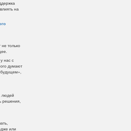
оддержка
овлиять на
ого
 не только
щее.
у нас с
ного думают
о будущем»,
а людей
ь решения,
ать,
едже или