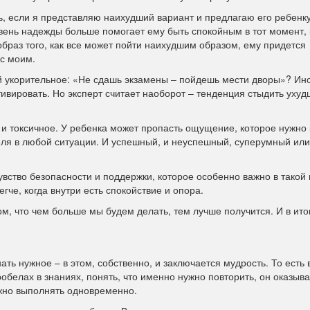
, если я представляю наихудший вариант и предлагаю его ребенку
ровень надежды больше помогает ему быть спокойным в тот момент, 
образ того, как все может пойти наихудшим образом, ему придется
 с моим.
й укорительное: «Не сдашь экзамены – пойдешь мести дворы»? Ин
ивировать. Но эксперт считает наоборот – тенденция стыдить ухуд
и токсичное. У ребенка может пропасть ощущение, которое нужно 
теля в любой ситуации. И успешный, и неуспешный, суперумный или
вство безопасности и поддержки, которое особенно важно в такой 
гче, когда внутри есть спокойствие и опора.
ом, что чем больше мы будем делать, тем лучше получится. И в ито
нать нужное – в этом, собственно, и заключается мудрость. То есть
робелах в знаниях, понять, что именно нужно повторить, он оказыв
жно выполнять одновременно.