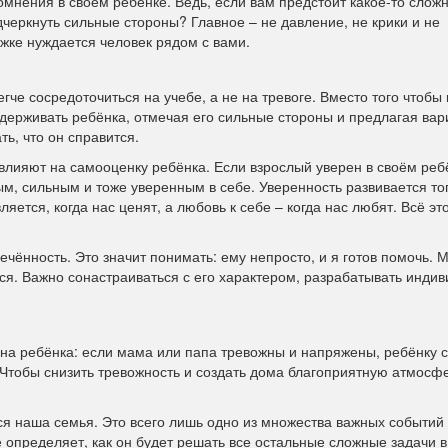
омнения в своем ребенке. Ведь, если вам предстоит какое-то слож
дчеркнуть сильные стороны? Главное – не давление, не крики и не
ржке нуждается человек рядом с вами.
егче сосредоточиться на учебе, а не на тревоге. Вместо того чтобы
держивать ребёнка, отмечая его сильные стороны и предлагая ва
ь, что он справится.
влияют на самооценку ребёнка. Если взрослый уверен в своём реб
ым, сильным и тоже уверенным в себе. Уверенность развивается тог
ляется, когда нас ценят, а любовь к себе – когда нас любят. Всё эт
чённость. Это значит понимать: ему непросто, и я готов помочь. 
тся. Важно сонастраиваться с его характером, разрабатывать инди
на ребёнка: если мама или папа тревожны и напряжены, ребёнку 
. Чтобы снизить тревожность и создать дома благоприятную атмосф
ся наша семья. Это всего лишь одно из множества важных событий 
не определяет, как он будет решать все остальные сложные задачи 