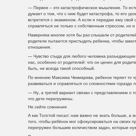
— Первое – это катастрофическое мышление. То есть
думает о том, что с ним будет катастрофа, то его у
встретится с экзаменом. А если я передаю ему свой 
справляться не только с собственным стрессом, но и
Наверняка многие хотя бы раз слышали от родителе
родители пытаются пристыдить ребенка, чтобы замот
отношения.
— Чувство стыда для любого человека разъедающее 
нас, особенно от родителей: что он ценен для роди
быть, не всегда такой способный.
По мнению Максима Чекмарева, ребенок теряет то чу
развиваться и справляться со сложностями гораздо ле
— Ну, а третий вариант связан с представлением о т
что дети перегружены.
Не сейте сомнения
А как Толстой писал: нам важно не знать больше, а з
того, чтобы ребёнок мог сфокусироваться на своих п
перегружен большим количеством задач, которые ну