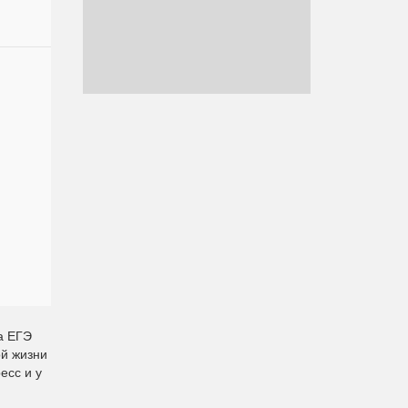
а ЕГЭ
ой жизни
есс и у