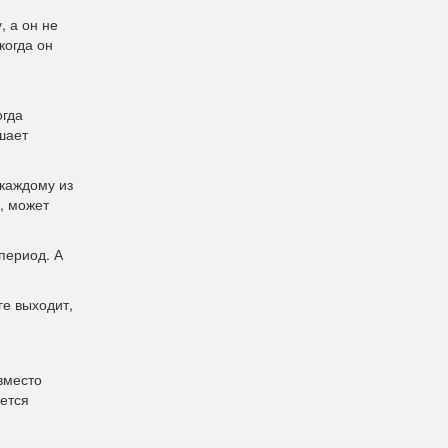
, а он не
когда он
огда
шает
каждому из
, может
период. А
ге выходит,
 вместо
ается