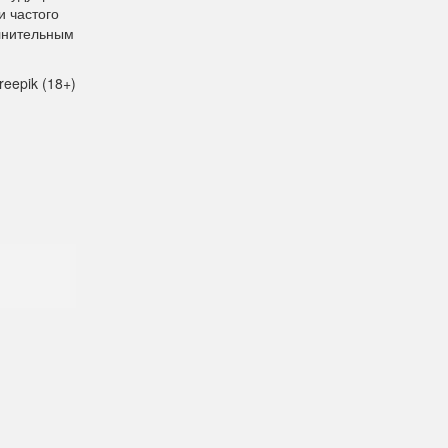
и частого
олнительным
reepik (18+)