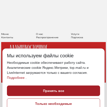
ДОРОГИ, КОТОРЫЕ
ОБЪЕДИНЯЮТ: В
ХАБАРОВСКЕ ПРОШЕЛ
МАСШТАБНЫЙ
ПАТРИОТИЧЕСКИЙ
Мы используем файлы cookie
МОТОПРОБЕГ
Необходимые cookie обеспечивают работу сайта.
Аналитические cookie Яндекс.Метрики, top.mail.ru и
LiveInternet загружаются только с вашего согласия.
К участникам мероприятия обратился
Подробнее
.
Дмитрий Демешин
Принять все
11 мая, 14:30
Хабаровский край
Политика и власть
Только необходимые
ПОДЕЛИТЬСЯ