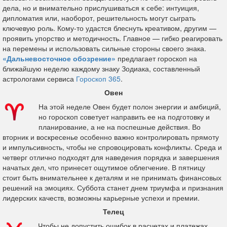
дела, но и внимательно прислушиваться к себе: интуиция,
дипломатия или, наоборот, решительность могут сыграть
ключевую роль. Кому-то удастся блеснуть креативом, другим —
проявить упорство и методичность. Главное — гибко реагировать
на перемены и использовать сильные стороны своего знака.
«Дальневосточное обозрение»
предлагает гороскоп на
ближайшую неделю каждому знаку Зодиака, составленный
астрологами сервиса
Гороскоп 365
.
Овен
На этой неделе Овен будет полон энергии и амбиций,
но гороскоп советует направить ее на подготовку и
планирование, а не на поспешные действия. Во
вторник и воскресенье особенно важно контролировать прямоту
и импульсивность, чтобы не спровоцировать конфликты. Среда и
четверг отлично подходят для наведения порядка и завершения
начатых дел, что принесет ощутимое облегчение. В пятницу
стоит быть внимательнее к деталям и не принимать финансовых
решений на эмоциях. Суббота станет днем триумфа и признания
лидерских качеств, возможны карьерные успехи и премии.
Телец
Чтобы не допустить ошибок в расчетах и платежах,