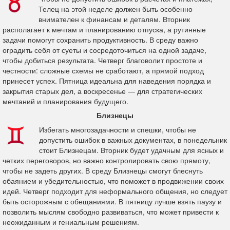
Телец на этой неделе должен быть особенно
внимателен к финансам и деталям. Вторник
располагает к мечтам и планированию отпуска, а рутинные
задачи помогут сохранить продуктивность. В среду важно
оградить себя от суеты и сосредоточиться на одной задаче,
чтобы добиться результата. Четверг благоволит простоте и
честности: сложные схемы не сработают, а прямой подход
принесет успех. Пятница идеальна для наведения порядка и
закрытия старых дел, а воскресенье — для стратегических
мечтаний и планирования будущего.
Близнецы
Избегать многозадачности и спешки, чтобы не
допустить ошибок в важных документах, в понедельник
стоит Близнецам. Вторник будет удачным для ясных и
четких переговоров, но важно контролировать свою прямоту,
чтобы не задеть других. В среду Близнецы смогут блеснуть
обаянием и убедительностью, что поможет в продвижении своих
идей. Четверг подходит для неформального общения, но следует
быть осторожным с обещаниями. В пятницу лучше взять паузу и
позволить мыслям свободно развиваться, что может привести к
неожиданным и гениальным решениям.