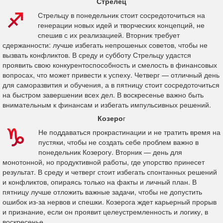
Стрелец
Стрельцу в понедельник стоит сосредоточиться на
генерации новых идей и творческих концепций, не
спешив с их реализацией. Вторник требует
сдержанности: лучше избегать непрошеных советов, чтобы не
вызвать конфликтов. В среду и субботу Стрельцу удастся
проявить свою конкурентоспособность и смелость в финансовых
вопросах, что может привести к успеху. Четверг — отличный день
для саморазвития и обучения, а в пятницу стоит сосредоточиться
на быстром завершении всех дел. В воскресенье важно быть
внимательным к финансам и избегать импульсивных решений.
Козеро
г
Не поддаваться прокрастинации и не тратить время на
пустяки, чтобы не создать себе проблем важно в
понедельник Козерогу. Вторник — день для
монотонной, но продуктивной работы, где упорство принесет
результат. В среду и четверг стоит избегать спонтанных решений
и конфликтов, опираясь только на факты и личный план. В
пятницу лучше отложить важные задачи, чтобы не допустить
ошибок из-за нервов и спешки. Козерога ждет карьерный прорыв
и признание, если он проявит целеустремленность и логику, в
воскресенье.