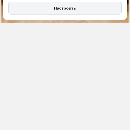
Настроить
25 апреля, 12:00
ДФО
Общество
ПОДЕЛИТЬСЯ
В Якутске завершился выпускной модуль четвертого потока
образовательной программы «Муравьев-Амурский 2030»,
реализуемой министерством РФ по развитию Дальнего Востока и
Арктики совместно с Корпорацией развития Дальнего Востока и
Арктики (КРДВ) при поддержке вузов-партнеров. Программа,
направленная на подготовку управленческих кадров для
макрорегиона, в этом году собрала рекордное число участников и