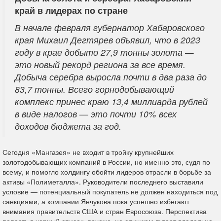
край в лидерах по стране
В начале февраля губернатор Хабаровского
края Михаил Дегтярев объявил, что в 2023
году в крае добыто 27,9 тонны золота —
это новый рекорд региона за все время.
Добыча серебра выросла почти в два раза до
83,7 тонны. Всего горнодобывающий
комплекс принес краю 13,4 миллиарда рублей
в виде налогов — это почти 10% всех
доходов бюджета за год.
Сегодня «Мангазея» не входит в тройку крупнейших
золотодобывающих компаний в России, но именно это, судя по
всему, и помогло холдингу обойти лидеров отрасли в борьбе за
активы «Полиметалла». Руководители последнего выставили
условие — потенциальный покупатель не должен находиться под
санкциями, а компании Янчукова пока успешно избегают
внимания правительств США и стран Евросоюза. Перспектива
попасть в черный список, похоже, не слишком пугает владельца