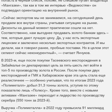
«Мангазеи», так как в том же интервью «Ведомостям» он
подтвердил ориентацию на внутренний рынок.
«Сейчас экспортом мы не занимаемся, на сегодняшний день
продаем все внутри страны, учитывая ситуацию на рынке.
Дисконты на данный момент практически сошли на нет.
Соответственно, нам выгоднее продавать золото банкам здесь –
тем, которые дают лучшую цену. Да, у нас есть экспортные
лицензии и заключено несколько экспортных контрактов. И мы
делали, как я говорил ранее, пробные поставки. Но в целом этот
сегмент сейчас неконкурентный», — считает Янчуков.
В 2023-м, еще после покупки Тасеевского месторождения в
Забайкалье он декларировал цель за пять-шесть лет войти в
топ-5 по производству золота в России. После покупки двух
месторождений и ГМК в Хабаровском крае эта цель стала еще
реалистичнее — особенно учитывая, что по итогам 2023 года
«Полиметалл» добыл 31,3 тонны золота, уступив по этому
показателю лишь «Полюсу». Кроме того, вместе с новыми
активами «Мангазее» переходит и лидерство по производству
серебра (550 тонн за 2023-й).
Выручка «Полиметалла» в 2022 году превысила 91 миллиард