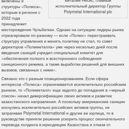
Виталий Несис, главный
включены и
исполнительный директор Группы
структуры «Полюса»,
Polymetal International plc
которым в регионе с
2022 года
принадлежит
месторождение Чульбаткан. Однако на ситуацию лидеры рынка
отреагировали по-разному — если «Полюс» перестраивать
структуру управления и менять политику не стал, то совет
директоров «Полиметалла» уже через несколько дней после
введения санкций учредил специальный комитет для
«обеспечения полного и всестороннего соблюдения
санкционного режима, а также выработки решений для внешних
вызовов, связанных с ними».
Связано это с разным позиционированием. Если сфера
интересов «Полюса» ограничивается исключительно российским
рынком, то «Полиметалл» еще задолго до попадания в «черный
список» начал диверсификацию своих активов и развитие
казахстанского направления. А поскольку американские санкции
коснулись исключительно российских активов группы, не
затрагивая Polymetal International и другие ее юрлица, то в
руководстве приняли решение ускорить процесс окончательного
перевода холдинга в юрисдикцию Казахстана и отказа от