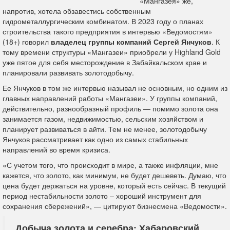
«Мангазея» же,
напротив, хотела обзавестись собственным
гидрометаллургическим комбинатом. В 2023 году о планах
строительства такого предприятия в интервью «Ведомостям»
(18+) говорил
владелец группы компаний Сергей Янчуков
. К
тому времени структуры «Мангазеи» приобрели у Highland Gold
уже пятое для себя месторождение в Забайкальском крае и
планировали развивать золотодобычу.
Ее Янчуков в том же интервью называл не основным, но одним из
главных направлений работы «Мангазеи». У группы компаний,
действительно, разнообразный профиль — помимо золота она
занимается газом, недвижимостью, сельским хозяйством и
планирует развиваться в айти. Тем не менее, золотодобычу
Янчуков рассматривает как одно из самых стабильных
направлений во время кризиса.
«С учетом того, что происходит в мире, а также инфляции, мне
кажется, что золото, как минимум, не будет дешеветь. Думаю, что
цена будет держаться на уровне, который есть сейчас. В текущий
период нестабильности золото – хороший инструмент для
сохранения сбережений», — цитируют бизнесмена «Ведомости».
Добыча золота и серебра: Хабаровский