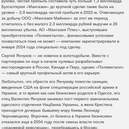
рублей, чистая прибыль составила чуть больше 1,3 миллиарда.
Бухгалтерия «Мангазеи» до крупной сделки также была на
уровне – 2,9 миллиарда чистой прибыли в 2022-м. Отвечающее
за добычу ООО «Мангазея Майнинг» за этот же период
отчиталось о без малого 2,3 миллиарда рублей выручки и 26
миллионах убытка. АО «Мангазея Плюс», выступившее
приобретателем «Полиметалла», финансовыми успехами
похвастаться пока не может — компанию зарегистрировали в
январе 2024 года специально под сделку.
Сергей Янчуков — не новичок в золотодобыче. Вместе с
партнерами он еще в начале нулевых разрабатывал
месторождения в России, Канаде и Перу, однако «Полиметалл»
— самый крупный профильный актив в его карьере.
Любопытно, что обрести его Янчукову помогли санкции,
введенные США на фоне спецоперации российской армии в
Украине, в то время как сам бизнесмен родился в Одессе, его
отец Валентин Янчуков занимал пост первого замначальника
одесского отделения Нацбанка Украины, а жена Кристина
приходится дочерью бывшему мэру Киева Леониду
Черновецкому. Впрочем, от бизнеса в Украине бизнесмен
отказался еще в 2004 году после смены власти после
«оранжевой революции», перебравшись в Москву.