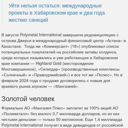
Уйти нельзя остаться: международные
проекты в Хабаровском крае и два года
жестких санкций
В августе Polymetal International завершила редомициляцию с
острова Джерси в международный финансовый центр «Астана» в
Кахастане. Тогда же «Коммерсант» (18+) опубликовал список
потенциальных покупателей на российские активы холдинга,
среди которых назывались и уже работающие в Хабаровском
крае компании — Highland Gold (месторождение
Многовершинное), «Селигдар» (производственные комплексы
«Солнечный» и «Правоурмийский») и все тот же «Полюс». Но в
феврале 2024 года о продаже договорились с новым для
краевого рынка игроком — «Мангазеей».
Золотой человек
Формально АО «Мангазея Плюс» заплатит за 100% акций АО
«Полиметалл» без малого 3,7 миллиарда долларов, но из них
чистыми деньгами — только 50 миллионов. Еще 1,4 миллиарда
Polymetal International получит в виде дивидендов от российской